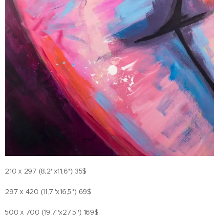
210 x 297 (8,2"x11,6") 35$
297 x 420 (11,7"x16,5") 69$
500 x 700 (19,7"x27,5") 169$